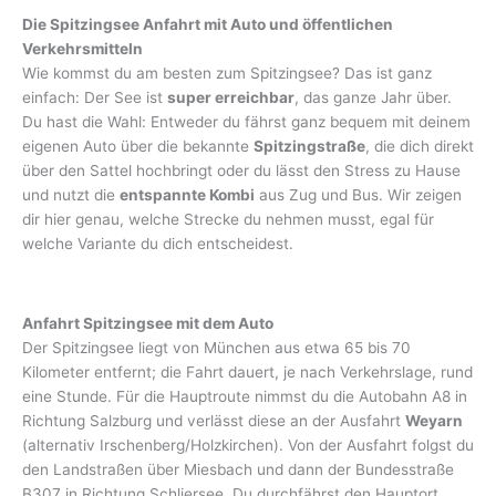
Die Spitzingsee Anfahrt mit Auto und öffentlichen
Verkehrsmitteln
Wie kommst du am besten zum Spitzingsee? Das ist ganz
einfach: Der See ist
super erreichbar
, das ganze Jahr über.
Du hast die Wahl: Entweder du fährst ganz bequem mit deinem
eigenen Auto über die bekannte
Spitzingstraße
, die dich direkt
über den Sattel hochbringt oder du lässt den Stress zu Hause
und nutzt die
entspannte Kombi
aus Zug und Bus. Wir zeigen
dir hier genau, welche Strecke du nehmen musst, egal für
welche Variante du dich entscheidest.
Anfahrt Spitzingsee mit dem Auto
Der Spitzingsee liegt von München aus etwa 65 bis 70
Kilometer entfernt; die Fahrt dauert, je nach Verkehrslage, rund
eine Stunde. Für die Hauptroute nimmst du die Autobahn A8 in
Richtung Salzburg und verlässt diese an der Ausfahrt
Weyarn
(alternativ Irschenberg/Holzkirchen). Von der Ausfahrt folgst du
den Landstraßen über Miesbach und dann der Bundesstraße
B307 in Richtung Schliersee. Du durchfährst den Hauptort