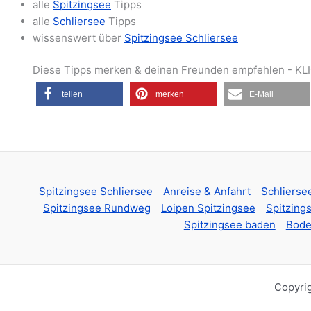
alle
Spitzingsee
Tipps
alle
Schliersee
Tipps
wissenswert über
Spitzingsee Schliersee
Diese Tipps merken & deinen Freunden empfehlen - KLI
teilen
merken
E-Mail
Spitzingsee Schliersee
Anreise & Anfahrt
Schlierse
Spitzingsee Rundweg
Loipen Spitzingsee
Spitzin
Spitzingsee baden
Bode
Copyri