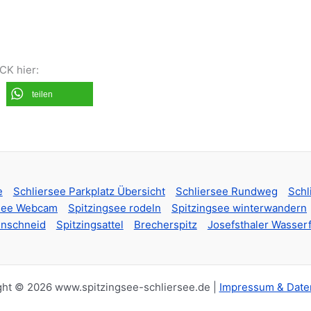
CK hier:
teilen
e
Schliersee Parkplatz Übersicht
Schliersee Rundweg
Schl
gsee Webcam
Spitzingsee rodeln
Spitzingsee winterwandern
nschneid
Spitzingsattel
Brecherspitz
Josefsthaler Wasserf
ght © 2026 www.spitzingsee-schliersee.de |
Impressum & Date