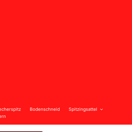
echerspitz
Bodenschneid
Spitzingsattel
ern