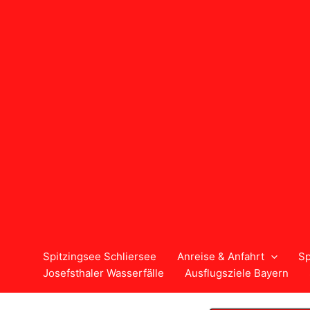
Zum
Inhalt
springen
Spitzingsee Schliersee
Anreise & Anfahrt
Sp
Josefsthaler Wasserfälle
Ausflugsziele Bayern